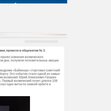
ки, провели в общежитии № 3.
героях освоения космического
ном дне, получили положительные эмоции
космодрома «Байконур» стартовал советский
борту. Это событие стало одной из самых
тчик-космонавт Юрий Алексеевич Гагарин
а. Первый космический полет длился 108
елал один виток по земной орбите и