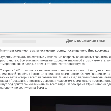
День космонавтики
Интеллектуальную тематическую викторину, посвященную Дню космонавти
Студенты отвечали на сложные и каверзные вопросы об основных событиях и 
пространства. Все участники показали хорошие знания об этом знаменатель
от мероприятия и сладкие призы от организаторов конкурса.
12 апреля 1961 г. состоялся первый полет человека в космос. В этот день с 
космический корабль «Восток-1» с пилотом-космонавтом Юрием Гагариным на 
важных вех в истории всего человечества. 60 лет назад первый советский ле
сказал «Поехали!», открыв эру освоения человеком космического пространств
минут под пристальным вниманием всего мира. За это время Юрий Гагарин сд
благополучно вернулся на Землю.