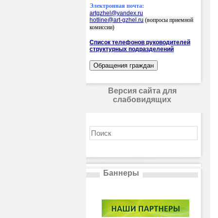
Электронная почта:
artgzhel@yandex.ru
hotline@art-gzhel.ru
(вопросы приемной
комиссии)
Список телефонов руководителей
структурных подразделений
Версия сайта для
слабовидящих
Баннеры