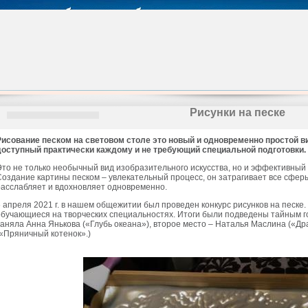
Рисунки на песке
Рисование песком на световом столе это новый и одновременно простой в
доступный практически каждому и не требующий специальной подготовки.
Это не только необычный вид изобразительного искусства, но и эффективный
Создание картины песком – увлекательный процесс, он затрагивает все сферы
расслабляет и вдохновляет одновременно.
6 апреля 2021 г. в нашем общежитии был проведен конкурс рисунков на песке.
обучающиеся на творческих специальностях. Итоги были подведены тайным 
заняла Анна Янькова («Глубь океана»), второе место – Наталья Маслина («Др
(«Пряничный котенок».)