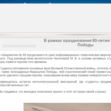
В рамках празднования 80-летия
Победы
В общежитии № 66 продолжается цикл информационно-тематических меропр
дате. Под руководством воспитателя Чепелевой М. В. и силами активных ст
дань памяти героям того времени.
Студенты вспомнили основные вехи Великой Отечественной войны, почтили п
а также легендарных Маршалов Победы, чей стратегический гений привел на
было уделено городам-героям, показавшим всему миру пример невероятного м
Завершилась встреча интеллектуальной викториной, где студенты проде
событий военных лет.
Мы гордимся, что молодое поколение хранит и чтит историю своей страны!