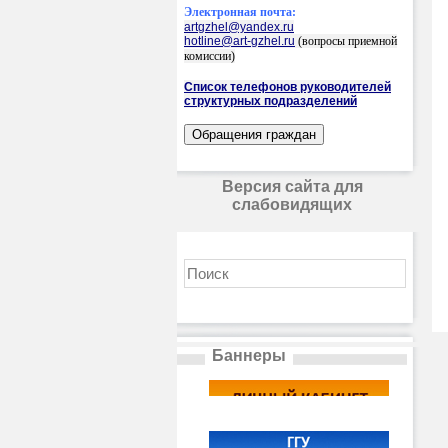
Электронная почта:
artgzhel@yandex.ru
hotline@art-gzhel.ru
(вопросы приемной
комиссии)
Список телефонов руководителей
структурных подразделений
Версия сайта для
слабовидящих
Баннеры