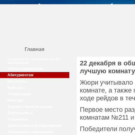
Главная
Сведения об образовательной
22 декабря в об
организации
Общая информация
лучшую комнату,
Абитуриентам
Жюри учитывало н
Институты
Кафедры
комнате, а также
Аспирантура
ходе рейдов в те
Колледж
Художественные школы
Первое место ра
Деятельность
комнатам №211 и 
Общежитие
Дополнительное образование
Победители получ
Актуальная информация