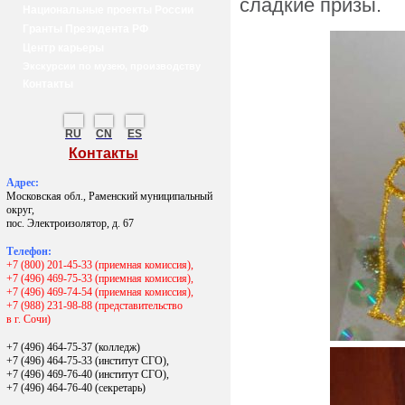
сладкие призы.
Национальные проекты России
Гранты Президента РФ
Центр карьеры
Экскурсии по музею, производству
Контакты
RU
CN
ES
Контакты
Адрес:
Московская обл., Раменский муниципальный
округ,
пос. Электроизолятор, д. 67
Телефон:
+7 (800) 201-45-33 (приемная комиссия),
+7 (496) 469-75-33 (приемная комиссия),
+7 (496) 469-74-54 (приемная комиссия),
+7 (988) 231-98-88 (представительство
в г. Сочи)
+7 (496) 464-75-37 (колледж)
+7 (496) 464-75-33 (институт СГО),
+7 (496) 469-76-40 (институт СГО),
+7 (496) 464-76-40
(секретарь)