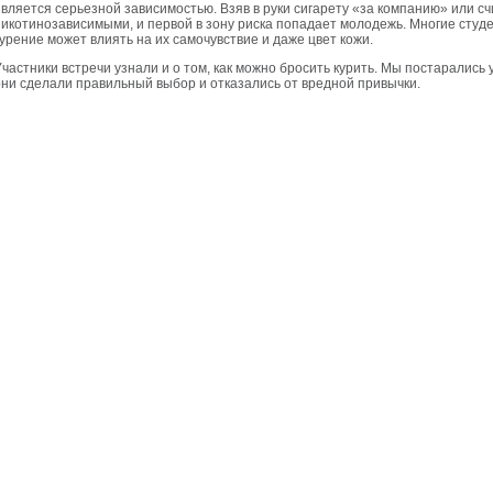
является серьезной зависимостью. Взяв в руки сигарету «за компанию» или сч
никотинозависимыми, и первой в зону риска попадает молодежь. Многие студе
курение может влиять на их самочувствие и даже цвет кожи.
Участники встречи узнали и о том, как можно бросить курить. Мы постарались у
они сделали правильный выбор и отказались от вредной привычки.