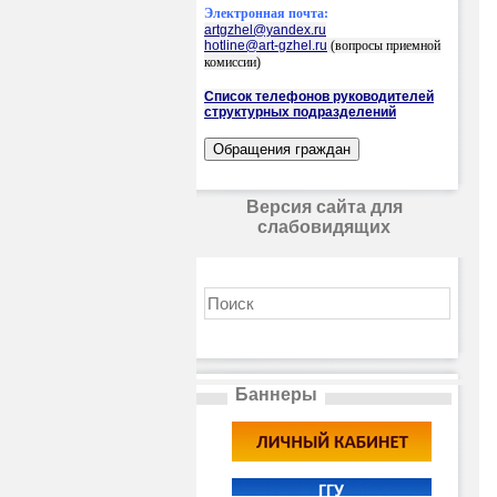
Электронная почта:
artgzhel@yandex.ru
hotline@art-gzhel.ru
(вопросы приемной
комиссии)
Список телефонов руководителей
структурных подразделений
Версия сайта для
слабовидящих
Баннеры