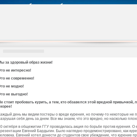
Мы за здоровый образ жизни!
Это не интересно!
Это не современно!
Это не модно!
Это не выгодно!
Не стоит пробовать курить, а тем, кто обзавелся этой вредной привычкой, 
скорее!
Каждый день мы видим постеры о вреде курения, но почему-то некоторые не 
разрушая себя день за днем. Все мы знаем, что это вредно, но насколько пло
20 октября в общежитии ГГУ проводилась акция по борьбе против курения. О е
презентации Евгений Бардыгин. Было наглядно продемонстрировано, как кур
человека. Евгений хотел донести до студентов свое убеждение, что курение 