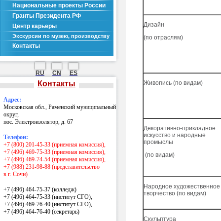
Национальные проекты России
Гранты Президента РФ
Дизайн
Центр карьеры
Экскурсии по музею, производству
(по отраслям)
Контакты
RU
CN
ES
Контакты
Живопись (по видам)
Адрес:
Московская обл., Раменский муниципальный
округ,
пос. Электроизолятор, д. 67
Декоративно-прикладное
искусство и народные
Телефон:
промыслы
+7 (800) 201-45-33 (приемная комиссия),
+7 (496) 469-75-33 (приемная комиссия),
(по видам)
+7 (496) 469-74-54 (приемная комиссия),
+7 (988) 231-98-88 (представительство
в г. Сочи)
Народное художественное
+7 (496) 464-75-37 (колледж)
творчество (по видам)
+7 (496) 464-75-33 (институт СГО),
+7 (496) 469-76-40 (институт СГО),
+7 (496) 464-76-40
(секретарь)
Скульптура