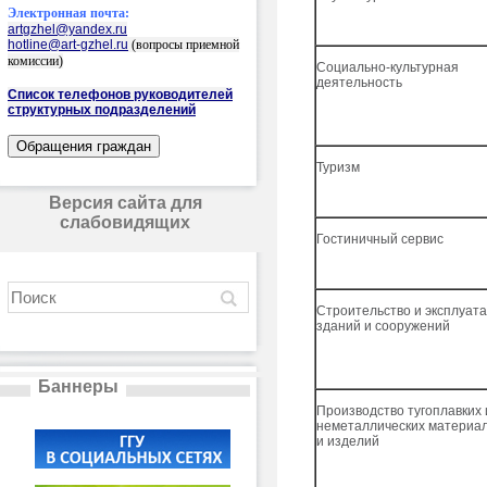
Электронная почта:
artgzhel@yandex.ru
hotline@art-gzhel.ru
(вопросы приемной
комиссии)
Социально-культурная
деятельность
Список телефонов руководителей
структурных подразделений
Туризм
Версия сайта для
слабовидящих
Гостиничный сервис
Строительство и эксплуат
зданий и сооружений
Баннеры
Производство тугоплавких 
неметаллических материа
и изделий