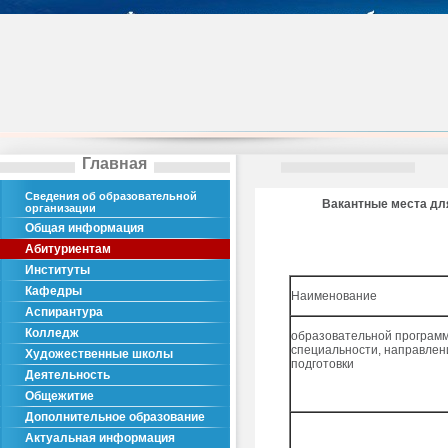
Главная
Сведения об образовательной
Вакантные места дл
организации
Общая информация
Абитуриентам
Институты
Кафедры
Наименование
Аспирантура
Колледж
образовательной програм
специальности, направлен
Художественные школы
подготовки
Деятельность
Общежитие
Дополнительное образование
Актуальная информация