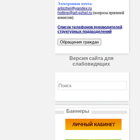
Электронная почта:
artgzhel@yandex.ru
hotline@art-gzhel.ru
(вопросы приемной
комиссии)
Список телефонов руководителей
структурных подразделений
Версия сайта для
слабовидящих
Баннеры