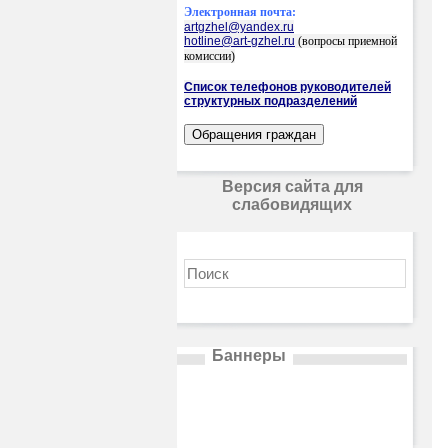
Электронная почта:
artgzhel@yandex.ru
hotline@art-gzhel.ru
(вопросы приемной
комиссии)
Список телефонов руководителей
структурных подразделений
Версия сайта для
слабовидящих
Баннеры