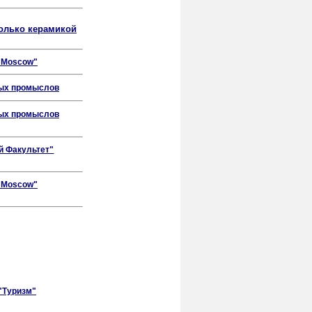
только керамикой
"Moscow"
ых промыслов
ых промыслов
й Факультет"
"Moscow"
"Туризм"