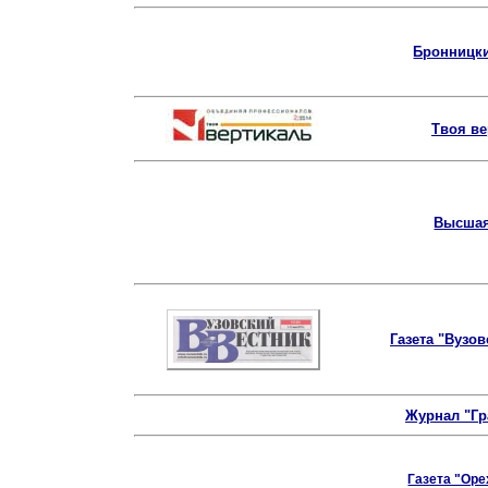
Бронницки
Твоя ве
Высшая
Газета "Вузов
Журнал "Гр
Газета "Оре