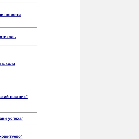
е новости
ртикаль
 школа
ский вестник"
ани успеха"
хово-Зуево"