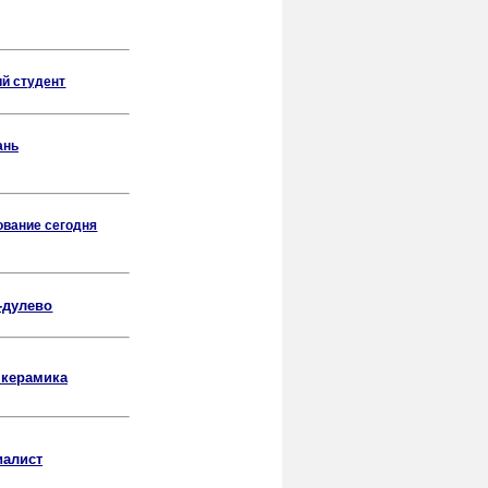
й студент
ань
вание сегодня
-дулево
 керамика
иалист