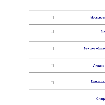
Московски
Гр
Высшее образо
Ликино
Стекло и
Спец