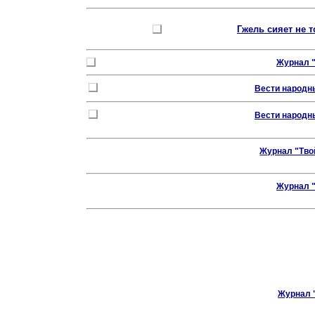
Гжель сияет не 
Журнал 
Вести народн
Вести народн
Журнал "Тво
Журнал 
Журнал 