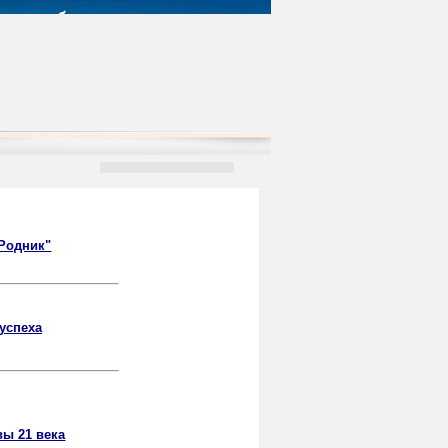
"Родник"
успеха
ы 21 века