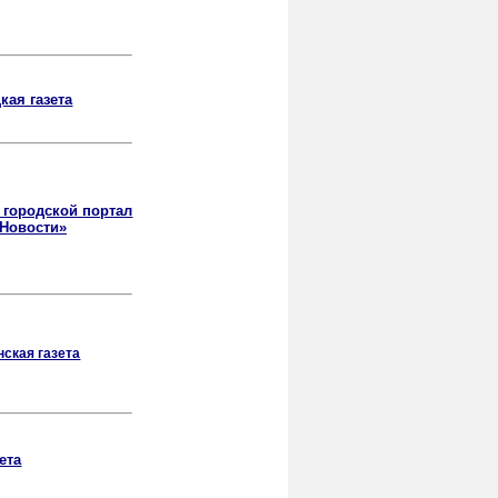
кая газета
городской портал
 Новости»
ская газета
ета