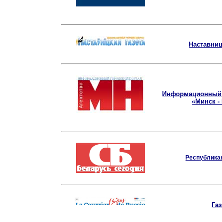
Наставниц
Информационный 
«Минск -
Республикан
Газ