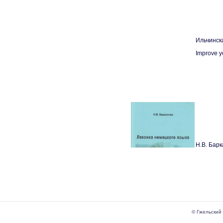
Ильчинска
Improve y
Н.В. Бар
© Гжельский