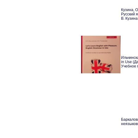
Кузина, 
Русский я
В. Кузина
Ильчинска
in Use (Д
Учебное п
Баркалов
неязыковы