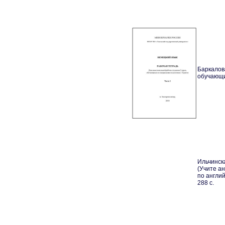
Баркалов
обучающи
Ильчинска
(Учите ан
по англий
288 с.