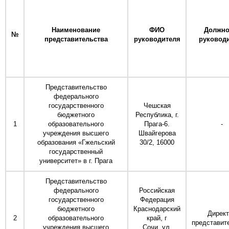
Наименование
ФИО
Должно
№
представительства
руководителя
руковод
Представительство
федерального
государственного
Чешская
бюджетного
Республика, г.
1
образовательного
Прага-6.
-
учреждения высшего
Швайгерова
образования «Гжельский
30/2, 16000
государственный
университет» в г. Прага
Представительство
федерального
Российская
государственного
Федерация
бюджетного
Краснодарский
Директ
2
образовательного
край, г
представит
учреждения высшего
Сочи, ул.