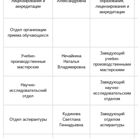
лицензирования и
Александровна
образования,
аккредитации
лицензирования и
аккредитации
Отдел организации
приема обучающихся
Заведующий
Учебно-
Нечайкина
учебно-
производственные
Наталья
производственными
мастерские
Владимировна
мастерскими
Заведующий
Научно-
научно-
исследовательский
исследовательским
отдел
отделом
Кудинова
Заведующий
Отдел аспирантуры
Светлана
отделом
Геннадьевна
аспирантуры