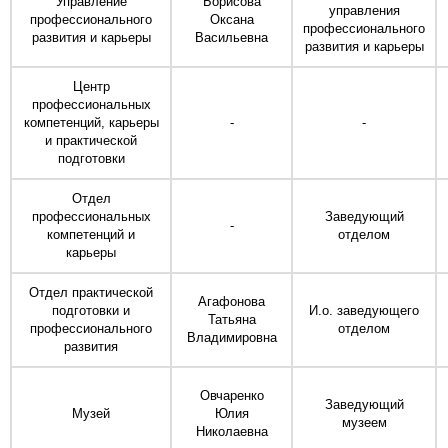
Управление
Борисова
управления
профессионального
Оксана
профессионального
развития и карьеры
Васильевна
развития и карьеры
Центр
профессиональных
компетенций, карьеры
-
-
и практической
подготовки
Отдел
профессиональных
Заведующий
-
компетенций и
отделом
карьеры
Отдел практической
Агафонова
подготовки и
И.о. заведующего
Татьяна
профессионального
отделом
Владимировна
развития
Овчаренко
Заведующий
Музей
Юлия
музеем
Николаевна