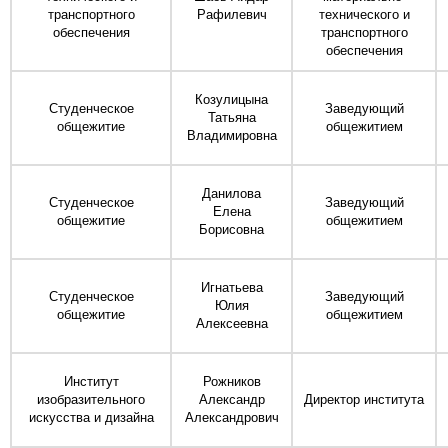
транспортного
Рафилевич
технического и
обеспечения
транспортного
обеспечения
Козулицына
Студенческое
Заведующий
Татьяна
общежитие
общежитием
Владимировна
Данилова
Студенческое
Заведующий
Елена
общежитие
общежитием
Борисовна
Игнатьева
Студенческое
Заведующий
Юлия
общежитие
общежитием
Алексеевна
Институт
Рожников
изобразительного
Александр
Директор института
искусства и дизайна
Александрович