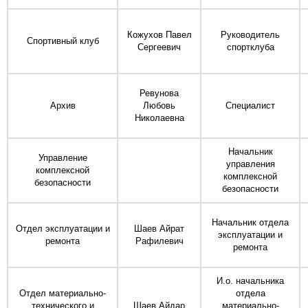
Кожухов Павел
Руководитель
Спортивный клуб
Сергеевич
спортклуба
Ревунова
Архив
Любовь
Специалист
Николаевна
Начальник
Управление
управления
комплексной
комплексной
безопасности
безопасности
Начальник отдела
Отдел эксплуатации и
Шаев Айрат
эксплуатации и
ремонта
Рафилевич
ремонта
И.о. начальника
Отдел материально-
отдела
технического и
Шаев Айдар
материально-