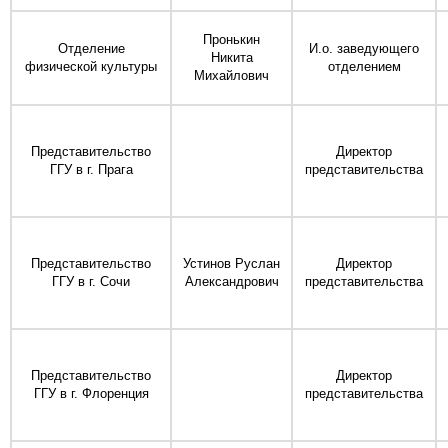
Пронькин
Отделение
И.о. заведующего
Никита
физической культуры
отделением
Михайлович
Представительство
Директор
ГГУ в г. Прага
представительства
Представительство
Устинов Руслан
Директор
ГГУ в г. Сочи
Александрович
представительства
Представительство
Директор
ГГУ в г. Флоренция
представительства