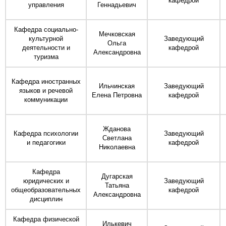
кафедрой
управления
Геннадьевич
Кафедра социально-
Мечковская
культурной
Заведующий
Ольга
деятельности и
кафедрой
Александровна
туризма
Кафедра иностранных
Ильчинская
Заведующий
языков и речевой
Елена Петровна
кафедрой
коммуникации
Жданова
Кафедра психологии
Заведующий
Светлана
и педагогики
кафедрой
Николаевна
Кафедра
Дугарская
юридических и
Заведующий
Татьяна
общеобразовательных
кафедрой
Александровна
дисциплин
Кафедра физической
Илькевич