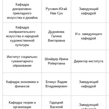
Кафедра
декоративно-
Русович-Югай
Заведующий
прикладного
Нам Сун
кафедрой
искусства и дизайна
Кафедра
изобразительного
Дудникова
И.о. заведующего
искусства и народной
Галина
кафедрой
художественной
Викторовна
культуры
Институт социально-
Шнайдер Ирина
гуманитарного
Директор института
Робертовна
образования
Кафедра экономики и
Блекус Вадим
Заведующий
финансов
Владимирович
кафедрой
Кафедра теории и
Гадецкий
Заведующий
организации
Василий