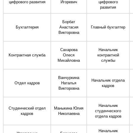
цифрового развития
Игоревич
цифрового
развития
Борбат
Бухгалтерия
Анастасия
Главный бухгалтер
Викторовна
Сахарова
Начальник
Контрактная служба
Олеся
контрактной
Михайловна
службы
Ванчуркина
Начальник отдела
Отдел кадров
Наталья
кадров
Викторовна
Начальник
Студенческий отдел
Маныкина Юлия
студенческого
кадров
Николаевна
отдела кадров
Начальник