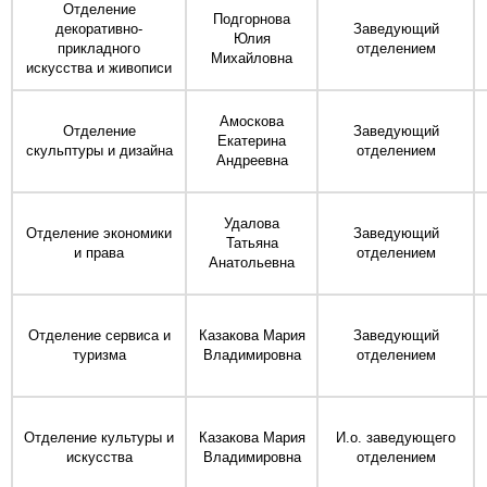
Отделение
Подгорнова
декоративно-
Заведующий
Юлия
прикладного
отделением
Михайловна
искусства и живописи
Амоскова
Отделение
Заведующий
Екатерина
скульптуры и дизайна
отделением
Андреевна
Удалова
Отделение экономики
Заведующий
Татьяна
и права
отделением
Анатольевна
Отделение сервиса и
Казакова Мария
Заведующий
туризма
Владимировна
отделением
Отделение культуры и
Казакова Мария
И.о. заведующего
искусства
Владимировна
отделением